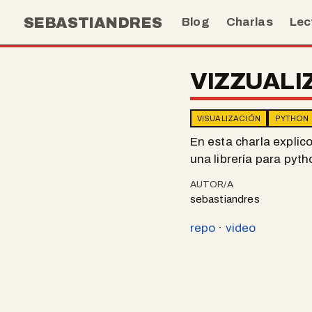
SEBASTIANDRES
Blog
Charlas
Lec
VIZZUALI
VISUALIZACIÓN
PYTHON
En esta charla explico
una librería para pyth
AUTOR/A
sebastiandres
repo
·
video