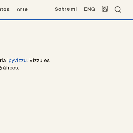
Sobre mí
ENG
ntos
Arte
ería
ipyvizzu
. Vizzu es
gráficos.