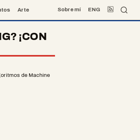
Sobre mí
ENG
ntos
Arte
G? ¡CON
algoritmos de Machine