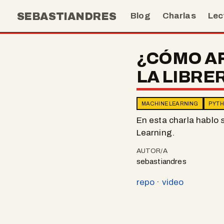
SEBASTIANDRES
Blog
Charlas
Lec
¿CÓMO AP
LA LIBRE
MACHINE LEARNING
PYT
En esta charla hablo s
Learning.
AUTOR/A
sebastiandres
repo
·
video