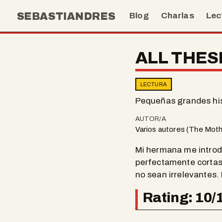
SEBASTIANDRES
Blog
Charlas
Lec
ALL THE
LECTURA
Pequeñas grandes his
AUTOR/A
Varios autores (The Moth
Mi hermana me introdu
perfectamente cortas
no sean irrelevantes. 
Rating: 10/