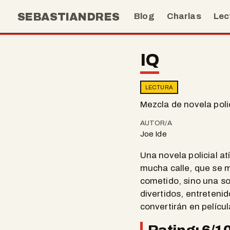
SEBASTIANDRES
Blog
Charlas
Lec
IQ
LECTURA
Mezcla de novela polic
AUTOR/A
Joe Ide
Una novela policial at
mucha calle, que se m
cometido, sino una s
divertidos, entreteni
convertirán en películ