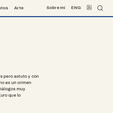
Sobre mí
ENG
ntos
Arte
os pero astuto y con
 no es un crimen
Diálogos muy
guro que lo