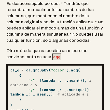
Es desaconsejable porque: * Tendrás que
renombrar manualmente los nombres de las
columnas, que mantienen el nombre de la
columna original y no de la función aplicada. * No
puedes aplicar el método a más de una función y
columna de manera simultánea * No puedes usar
cualquier función, solo algunas conocidas.
Otro método que es posible usar, pero no
conviene tanto es usar
agg
:
df_g 
=
 df.groupby(
"color"
).agg(
    {
"x"
: [
lambda
 _: _.mean()], 
# 
aplicado a y
"y"
: [
lambda
 _: _.nunique(), 
lambda
 _: _.mean()], 
# aplicado a z
    }
)