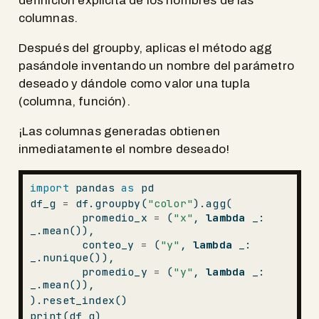
definición explícita de los nombres de las
columnas.
Después del groupby, aplicas el método agg
pasándole inventando un nombre del parámetro
deseado y dándole como valor una tupla
(columna, función).
¡Las columnas generadas obtienen
inmediatamente el nombre deseado!
import
 pandas 
as
 pd
df_g 
=
 df.groupby(
"color"
).agg(
        promedio_x 
=
 (
"x"
, 
lambda
 _: 
_.mean()),
        conteo_y 
=
 (
"y"
, 
lambda
 _: 
_.nunique()),
        promedio_y 
=
 (
"y"
, 
lambda
 _: 
_.mean()),
).reset_index()
print
(df_g)