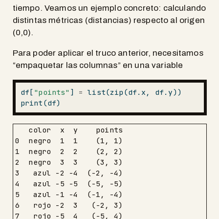
tiempo. Veamos un ejemplo concreto: calculando
distintas métricas (distancias) respecto al origen
(0,0).
Para poder aplicar el truco anterior, necesitamos
“empaquetar las columnas” en una variable
df[
"points"
] 
=
list
(
zip
(df.x, df.y))
print
(df)
   color  x  y    points

0  negro  1  1    (1, 1)

1  negro  2  2    (2, 2)

2  negro  3  3    (3, 3)

3   azul -2 -4  (-2, -4)

4   azul -5 -5  (-5, -5)

5   azul -1 -4  (-1, -4)

6   rojo -2  3   (-2, 3)

7   rojo -5  4   (-5, 4)