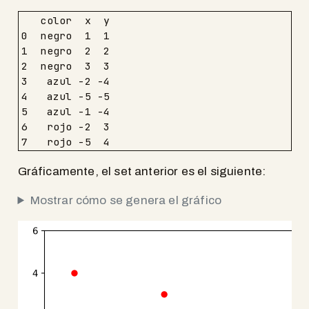
   color  x  y

0  negro  1  1

1  negro  2  2

2  negro  3  3

3   azul -2 -4

4   azul -5 -5

5   azul -1 -4

6   rojo -2  3

7   rojo -5  4
Gráficamente, el set anterior es el siguiente:
Mostrar cómo se genera el gráfico