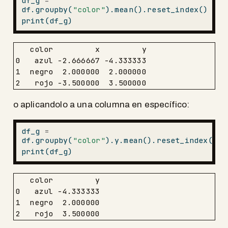
df_g 
=
df.groupby(
"color"
).mean().reset_index()
print
(df_g)
   color         x         y

0   azul -2.666667 -4.333333

1  negro  2.000000  2.000000

2   rojo -3.500000  3.500000
o aplicandolo a una columna en específico:
df_g 
=
df.groupby(
"color"
).y.mean().reset_index()
print
(df_g)
   color         y

0   azul -4.333333

1  negro  2.000000

2   rojo  3.500000