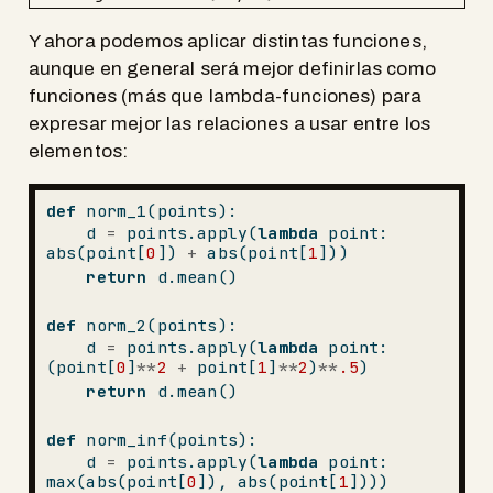
Y ahora podemos aplicar distintas funciones,
aunque en general será mejor definirlas como
funciones (más que lambda-funciones) para
expresar mejor las relaciones a usar entre los
elementos:
def
 norm_1(points):
    d 
=
 points.
apply
(
lambda
 point: 
abs
(point[
0
]) 
+
abs
(point[
1
]))
return
 d.mean()
def
 norm_2(points):
    d 
=
 points.
apply
(
lambda
 point: 
(point[
0
]
**
2
+
 point[
1
]
**
2
)
**
.5
)
return
 d.mean()
def
 norm_inf(points):
    d 
=
 points.
apply
(
lambda
 point: 
max
(
abs
(point[
0
]), 
abs
(point[
1
])))