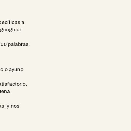
pecíficas a
 googlear
100 palabras.
uno o ayuno
tisfactorio.
buena
as, y nos