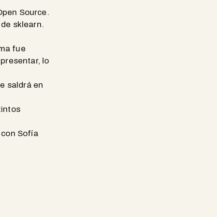
 Open Source.
 de sklearn.
ema fue
presentar, lo
e saldrá en
tintos
 con Sofía