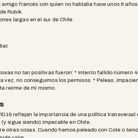
 amigo francés con quien no hablaba hace unos 6 años
 de Rubik.
es largas en el sur de Chile.
llet
cosas no tan positivas fueron: * Intento fallido número
ta vez, no conseguimos los permisos. * Peleas, impacien
ta reirme de mí mismo.
s
D19 reflejan la importancia de una política transversal 
o (y sigue siendo) impecable en Chile.
bre otras cosas. Cuando hemos peleado con Cote o ten
erde valor.