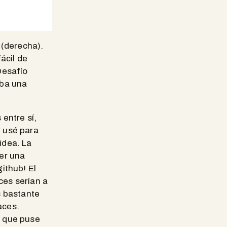
 (derecha).
ácil de
Desafío
aba una
entre sí,
d usé para
idea. La
cer una
ithub! El
aces serían a
s bastante
aces.
í que puse