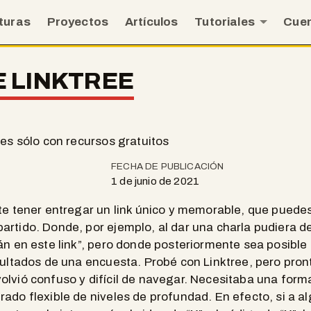
turas
Proyectos
Artículos
Tutoriales
Cue
 LINKTREE
ces sólo con recursos gratuitos
FECHA DE PUBLICACIÓN
1 de junio de 2021
te tener entregar un link único y memorable, que puedes
rtido. Donde, por ejemplo, al dar una charla pudiera dec
án en este link”, pero donde posteriormente sea posible 
sultados de una encuesta. Probé con Linktree, pero pront
olvió confuso y difícil de navegar. Necesitaba una form
ado flexible de niveles de profundad. En efecto, si a al