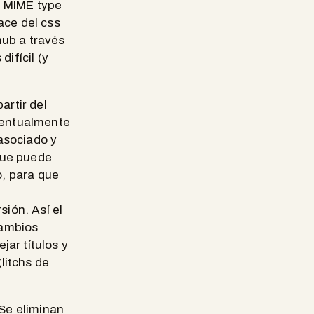
l MIME type
ace del css
hub a través
ifícil (y
artir del
eventualmente
asociado y
que puede
o, para que
sión. Así el
cambios
jar títulos y
litchs de
 Se eliminan