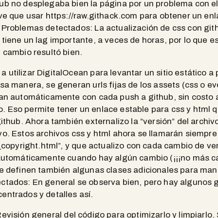
hub no desplegaba bien la página por un problema con e
uve que usar https://raw.githack.com para obtener un enl
 Problemas detectados: La actualización de css con git
tiene un lag importante, a veces de horas, por lo que es d
l cambio resultó bien.
a utilizar DigitalOcean para levantar un sitio estático a p
esa manera, se generan urls fijas de los assets (css o 
izan automáticamente con cada push a github, sin costo 
. Eso permite tener un enlace estable para css y html 
github. Ahora también externalizo la “versión” del archiv
vo. Estos archivos css y html ahora se llamarán siempre
t_copyright.html”, y que actualizo con cada cambio de ver
a automáticamente cuando hay algún cambio (¡¡¡no más 
Se definen también algunas clases adicionales para mane
ctados: En general se observa bien, pero hay algunos g
entrados y detalles así.
 Revisión general del código para optimizarlo y limpiarlo.