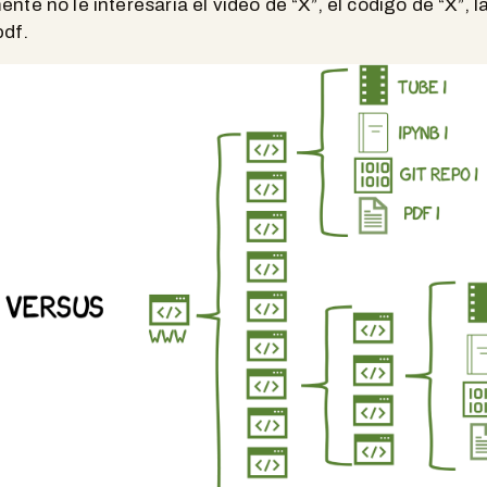
nte no le interesaría el video de “X”, el código de “X”, l
pdf.