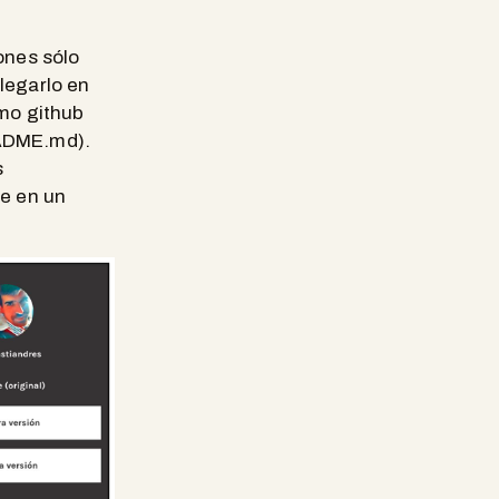
tones sólo
legarlo en
omo github
EADME.md).
s
ue en un