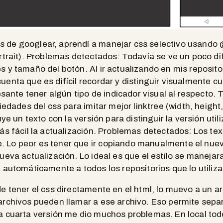
s de googlear, aprendí a manejar css selectivo usando
rtrait). Problemas detectados: Todavía se ve un poco di
 y tamaño del botón. Al ir actualizando en mis reposito
enta que es difícil recordar y distinguir visualmente cuá
esante tener algún tipo de indicador visual al respecto. 
iedades del css para imitar mejor linktree (width, height,
uye un texto con la versión para distinguir la versión util
ás fácil la actualización. Problemas detectados: Los te
Lo peor es tener que ir copiando manualmente el nuevo
ueva actualización. Lo ideal es que el estilo se manejar
 automáticamente a todos los repositorios que lo utiliza
de tener el css directamente en el html, lo muevo a un ar
archivos pueden llamar a ese archivo. Eso permite sepa
a cuarta versión me dio muchos problemas. En local tod