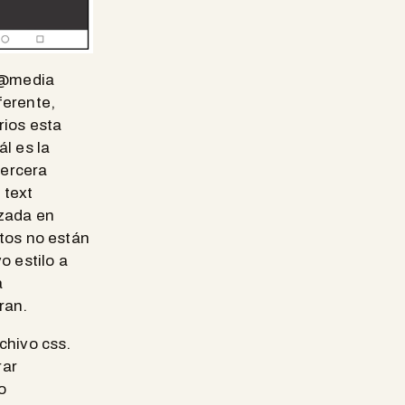
@media
ferente,
rios esta
l es la
Tercera
 text
izada en
xtos no están
 estilo a
a
ran.
chivo css.
rar
o