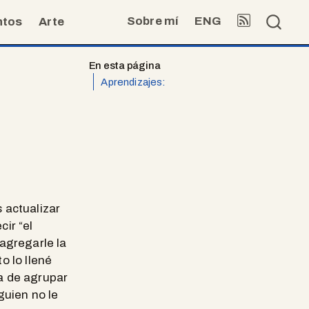
Sobre mí
ENG
ntos
Arte
En esta página
Aprendizajes:
 actualizar
ir “el
agregarle la
o lo llené
a de agrupar
guien no le