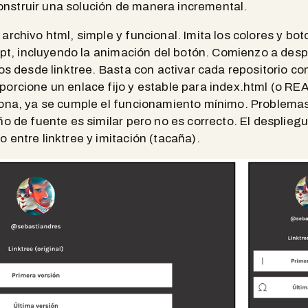
onstruir una solución de manera incremental.
 archivo html, simple y funcional. Imita los colores y bo
ript, incluyendo la animación del botón. Comienzo a desp
los desde linktree. Basta con activar cada repositorio c
porcione un enlace fijo y estable para index.html (o R
iona, ya se cumple el funcionamiento mínimo. Problema
ño de fuente es similar pero no es correcto. El desplieg
 entre linktree y imitación (tacaña).