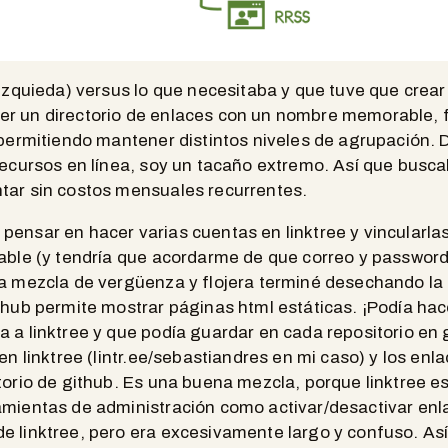
(izquieda) versus lo que necesitaba y que tuve que crear
r un directorio de enlaces con un nombre memorable, f
 permitiendo mantener distintos niveles de agrupación. 
recursos en línea, soy un tacaño extremo. Así que busc
tar sin costos mensuales recurrentes.
ensar en hacer varias cuentas en linktree y vincularlas 
lable (y tendría que acordarme de que correo y passwor
a mezcla de vergüenza y flojera terminé desechando la 
thub permite mostrar páginas html estáticas. ¡Podía ha
 a linktree y que podía guardar en cada repositorio en g
en linktree (lintr.ee/sebastiandres en mi caso) y los enl
torio de github. Es una buena mezcla, porque linktree e
amientas de administración como activar/desactivar enl
e linktree, pero era excesivamente largo y confuso. As