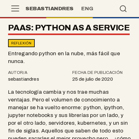
SEBASTIANDRES
ENG
PAAS: PYTHON AS A SERVICE
REFLEXIÓN
Entregando python en la nube, más fácil que
nunca.
AUTOR/A
FECHA DE PUBLICACIÓN
sebastiandres
25 de julio de 2020
La tecnología cambia y nos trae muchas
ventajas. Pero el volumen de conocimiento a
manejar se ha vuelto enorme: python, ipython,
jupyter notebooks y sus librerías por un lado, y
por el otro lado, servidores, kubernetes, y un sin
fin de siglas. Aquellos que saben de todo esto
pueden sacarles el mejor provecho pero… ¿cómo