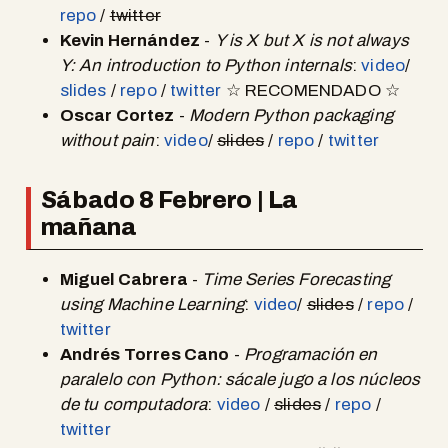
repo
/
twitter
Kevin Hernández
-
Y is X but X is not always
Y: An introduction to Python internals
:
video
/
slides
/
repo
/
twitter
☆ RECOMENDADO ☆
Oscar Cortez
-
Modern Python packaging
without pain
:
video
/
slides
/
repo
/
twitter
Sábado 8 Febrero | La
mañana
Miguel Cabrera
-
Time Series Forecasting
using Machine Learning
:
video
/
slides
/
repo
/
twitter
Andrés Torres Cano
-
Programación en
paralelo con Python: sácale jugo a los núcleos
de tu computadora
:
video
/
slides
/
repo
/
twitter