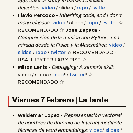
app, case of study in banana disease
detection
:
video
/
slides
/
repo
/
twitter
Flavio Percoco
-
Inheriting code, and I don’t
mean classes
:
video
/
slides
/
repo
/
twitter
☆
RECOMENDADO ☆
Jose Zapata
-
Comprensión de la música con Python, una
mirada desde la Física y la Matemática
:
video
/
slides
/
repo
/
twitter
☆ RECOMENDADO -
USA JUPYTER LAB Y RISE ☆
Milton Lenis
-
Debugging: A senior’s skill
:
video
/
slides
/
repo
* /
twitter
* ☆
RECOMENDADO ☆
Viernes 7 Febrero | La tarde
Waldemar Lopez
-
Representación vectorial
de nombres de dominio de Internet mediante
técnicas de word embeddings
:
video
/
slides
/