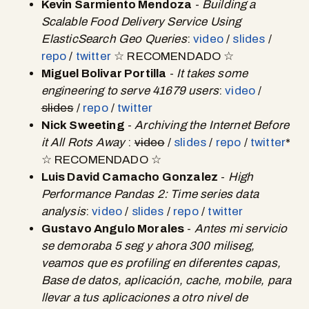
Kevin Sarmiento Mendoza
-
Building a
Scalable Food Delivery Service Using
ElasticSearch Geo Queries
:
video
/
slides
/
repo
/
twitter
☆ RECOMENDADO ☆
Miguel Bolivar Portilla
-
It takes some
engineering to serve 41679 users
:
video
/
slides
/
repo
/
twitter
Nick Sweeting
-
Archiving the Internet Before
it All Rots Away
:
video
/
slides
/
repo
/
twitter
*
☆ RECOMENDADO ☆
Luis David Camacho Gonzalez
-
High
Performance Pandas 2: Time series data
analysis
:
video
/
slides
/
repo
/
twitter
Gustavo Angulo Morales
-
Antes mi servicio
se demoraba 5 seg y ahora 300 miliseg,
veamos que es profiling en diferentes capas,
Base de datos, aplicación, cache, mobile, para
llevar a tus aplicaciones a otro nivel de