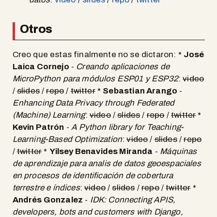
Otros
Creo que estas finalmente no se dictaron: *
José
Laica Cornejo
-
Creando aplicaciones de
MicroPython para módulos ESP01 y ESP32
:
video
/
slides
/
repo
/
twitter
*
Sebastian Arango
-
Enhancing Data Privacy through Federated
(Machine) Learning
:
video
/
slides
/
repo
/
twitter
*
Kevin Patrón
-
A Python library for Teaching-
Learning-Based Optimization
:
video
/
slides
/
repo
/
twitter
*
Yilsey Benavides Miranda
-
Máquinas
de aprendizaje para analis de datos geoespaciales
en procesos de identificación de cobertura
terrestre e índices
:
video
/
slides
/
repo
/
twitter
*
Andrés Gonzalez
-
IDK: Connecting APIS,
developers, bots and customers with Django,