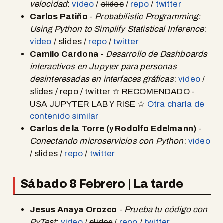
velocidad
:
video
/
slides
/
repo
/
twitter
Carlos Patiño
-
Probabilistic Programming:
Using Python to Simplify Statistical Inference
:
video
/
slides
/
repo
/
twitter
Camilo Cardona
-
Desarrollo de Dashboards
interactivos en Jupyter para personas
desinteresadas en interfaces gráficas
:
video
/
slides
/
repo
/
twitter
☆ RECOMENDADO -
USA JUPYTER LAB Y RISE ☆
Otra charla de
contenido similar
Carlos de la Torre (y Rodolfo Edelmann)
-
Conectando microservicios con Python
:
video
/
slides
/
repo
/
twitter
Sábado 8 Febrero | La tarde
Jesus Anaya Orozco
-
Prueba tu código con
PyTest
:
video
/
slides
/
repo
/
twitter