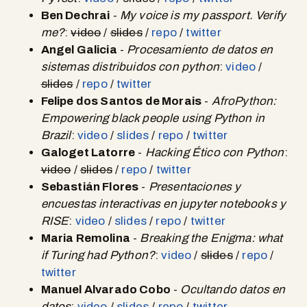
Ben Dechrai
-
My voice is my passport. Verify
me?
:
video
/
slides
/
repo
/
twitter
Angel Galicia
-
Procesamiento de datos en
sistemas distribuidos con python
:
video
/
slides
/
repo
/
twitter
Felipe dos Santos de Morais
-
AfroPython:
Empowering black people using Python in
Brazil
:
video
/
slides
/
repo
/
twitter
Galoget Latorre
-
Hacking Ético con Python
:
video
/
slides
/
repo
/
twitter
Sebastián Flores
-
Presentaciones y
encuestas interactivas en jupyter notebooks y
RISE
:
video
/
slides
/
repo
/
twitter
Maria Remolina
-
Breaking the Enigma: what
if Turing had Python?
:
video
/
slides
/
repo
/
twitter
Manuel Alvarado Cobo
-
Ocultando datos en
datos
:
video
/
slides
/
repo
/
twitter