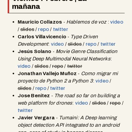
mañana
Mauricio Collazos
-
Hablemos de voz
:
video
/
slides
/
repo
/
twitter
Carlos Villavicencio
-
Type Driven
Development
:
video
/
slides
/
repo
/
twitter
Jesús Solano
-
Movie Genre Classification
Using Deep Multimodal Neural Networks
:
video
/
slides
/
repo
/
twitter
Jonathan Vallejo Muñoz
-
Como migrar mi
proyecto de Python 2 a Python 3
:
video
/
slides
/
repo
/
twitter
Jose Benitez
-
The road so far on building a
web platform for drones
:
video
/
slides
/
repo
/
twitter
Javier Vergara
-
Tumaini: A Deep learning
object detection API integrated to an android